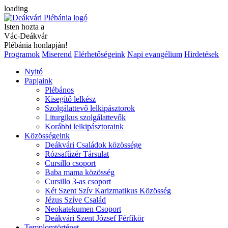
loading
Isten hozta a
Vác-Deákvár
Plébánia honlapján!
Programok
Miserend
Elérhetőségeink
Napi evangélium
Hirdetések
Nyitó
Papjaink
Plébános
Kisegítő lelkész
Szolgálattevő lelkipásztorok
Liturgikus szolgálattevők
Korábbi lelkipásztoraink
Közösségeink
Deákvári Családok közössége
Rózsafűzér Társulat
Cursillo csoport
Baba mama közösség
Cursillo 3-as csoport
Két Szent Szív Karizmatikus Közösség
Jézus Szíve Család
Neokatekumen Csoport
Deákvári Szent József Férfikör
Templomtörténet