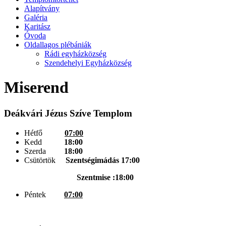
Alapítvány
Galéria
Karitász
Óvoda
Oldallagos plébániák
Rádi egyházközség
Szendehelyi Egyházközség
Miserend
Deákvári Jézus Szíve Templom
Hétfő
07:00
Kedd
18:00
Szerda
18:00
Csütörtök
Szentségimádás 17:00
Szentmise :18:00
Péntek
07:00