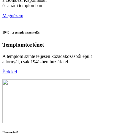
a Gombási Kápolnában
és a rádi templomban
Megnézem
1940, a templomszentelés
Templomtörténet
A templom szinte teljesen közadakozásból épült
a tornyát, csak 1941-ben húzták fel...
Érdekel
Illusztráció