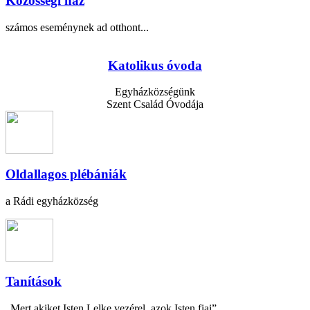
Közösségi ház
számos eseménynek ad otthont...
Katolikus óvoda
Egyházközségünk
Szent Család Óvodája
Oldallagos plébániák
a Rádi egyházközség
Tanítások
„Mert akiket Isten Lelke vezérel, azok Isten fiai”