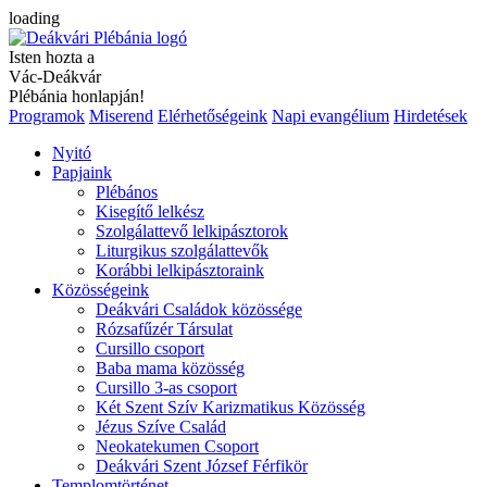
loading
Isten hozta a
Vác-Deákvár
Plébánia honlapján!
Programok
Miserend
Elérhetőségeink
Napi evangélium
Hirdetések
Nyitó
Papjaink
Plébános
Kisegítő lelkész
Szolgálattevő lelkipásztorok
Liturgikus szolgálattevők
Korábbi lelkipásztoraink
Közösségeink
Deákvári Családok közössége
Rózsafűzér Társulat
Cursillo csoport
Baba mama közösség
Cursillo 3-as csoport
Két Szent Szív Karizmatikus Közösség
Jézus Szíve Család
Neokatekumen Csoport
Deákvári Szent József Férfikör
Templomtörténet