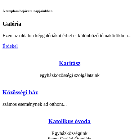
A templom bejárata napjainkban
Galéria
Ezen az oldalon képgalériákat érhet el különböző témakörökben...
Érdekel
Karitász
egyházközösségi szolgálataink
Közösségi ház
számos eseménynek ad otthont...
Katolikus óvoda
Egyházközségünk
Szent Család Óvodája