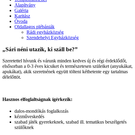
Alapítvány
Galéria
Karitász
Óvoda
Oldallagos plébániák
Rádi egyházközség
Szendehelyi Egyházközség
„Sári néni utazik, ki száll be?”
Szeretettel hívunk és várunk minden kedves új és régi érdeklődőt,
elsősorban a 0-3 éves kicsiket és természetesen szüleiket (anyukákat,
apukákat), akik szeretnének együtt tölteni kéthetente egy tartalmas
délelőttöt.
Hasznos elfoglaltságnak ígérkezik:
dalos-mondókás foglalkozás
kézműveskedés
szabad játék gyerekeknek, szabad ill. tematikus beszélgetés
szülőknek